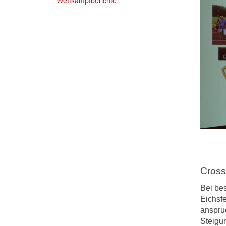
Wettkampfberichte
Cross
Bei be
Eichsf
anspru
Steigu