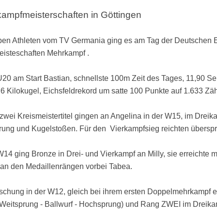
ampfmeisterschaften in Göttingen
eben Athleten vom TV Germania ging es am Tag der Deutschen Ei
eisteschaften Mehrkampf .
 U20 am Start Bastian, schnellste 100m Zeit des Tages, 11,90 
r 6 Kilokugel, Eichsfeldrekord um satte 100 Punkte auf 1.633 Z
zwei Kreismeistertitel gingen an Angelina in der W15, im Dreika
rung und Kugelstoßen. Für den Vierkampfsieg reichten übersp
W14 ging Bronze in Drei- und Vierkampf an Milly, sie erreichte
an den Medaillenrängen vorbei Tabea.
schung in der W12, gleich bei ihrem ersten Doppelmehrkampf erk
 Weitsprung - Ballwurf - Hochsprung) und Rang ZWEI im Dreik