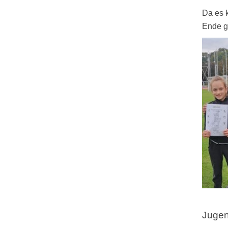
Da es 
Ende g
Jugen