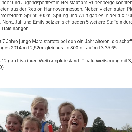
inder und Jugendsportfest in Neustadt am Rübenberge konnten s
hleten aus der Region Hannover messen. Neben vielen guten Pla
hmerfeldern Sprint, 800m, Sprung und Wurf gab es in der 4 X 50
 Nora, Juli und Emily setzten sich gegen 5 weitere Staffeln du
 Hals hängen.
t 7 Jahre junge Mara startete bei den ein Jahr älteren, sie scha
nges 2014 mit 2,62m, gleiches im 800m Lauf mit 3:35,65.
 w12 gab Lisa ihren Wettkampfeinstand. Finale Weitsprung mit 
0).