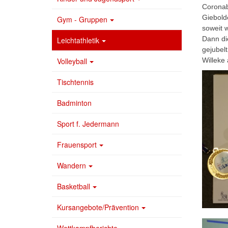
Coronab
Giebold
Gym - Gruppen
soweit 
Dann di
Leichtathletik
gejubel
Willeke
Volleyball
Tischtennis
Badminton
Sport f. Jedermann
Frauensport
Wandern
Basketball
Kursangebote/Prävention