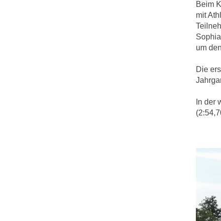
Beim K
mit At
Teilne
Sophia,
um den
Die ers
Jahrga
In der
(2:54,7