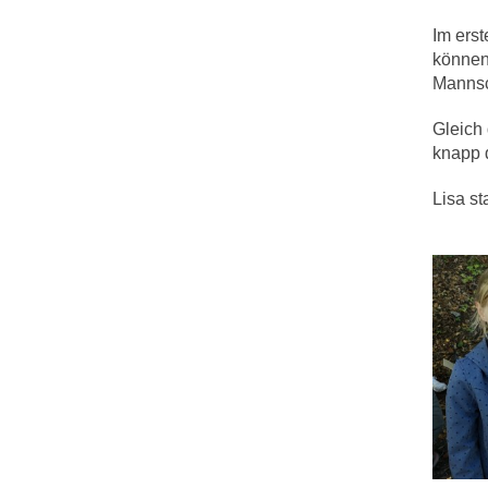
Im erst
können,
Mannsc
Gleich 
knapp 
Lisa st